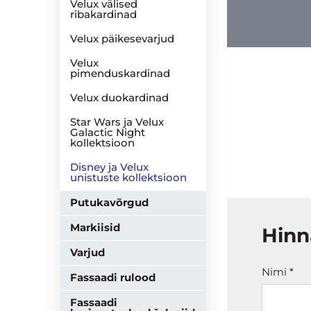
Velux välised
ribakardinad
Velux päikesevarjud
Velux
pimenduskardinad
Velux duokardinad
Star Wars ja Velux
Galactic Night
kollektsioon
Disney ja Velux
unistuste kollektsioon
Putukavõrgud
Markiisid
Hinn
Varjud
Nimi *
Fassaadi rulood
Fassaadi