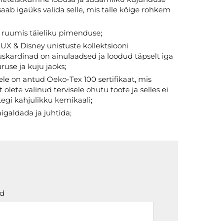
saab igaüks valida selle, mis talle kõige rohkem
ruumis täieliku pimenduse;
UX & Disney unistuste kollektsiooni
kardinad on ainulaadsed ja loodud täpselt iga
ruse ja kuju jaoks;
le on antud Oeko-Tex 100 sertifikaat, mis
t olete valinud tervisele ohutu toote ja selles ei
tegi kahjulikku kemikaali;
igaldada ja juhtida;
id