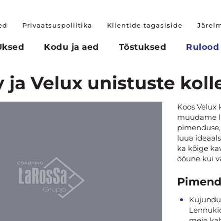
ed
Privaatsuspoliitika
Klientide tagasiside
Järel
Uksed
Kodu ja aed
Tõstuksed
Rulood 
 ja Velux unistuste kol
Koos Velux 
muudame las
pimenduse, 
luua ideaal
ka kõige ka
ööune kui v
Pimendu
Kujundus
Lennukid
meie ka