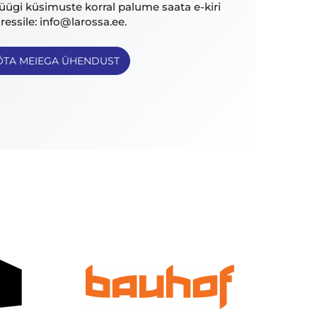
ügi küsimuste korral palume saata e-kiri
ressile: info@larossa.ee.
ÕTA MEIEGA ÜHENDUST