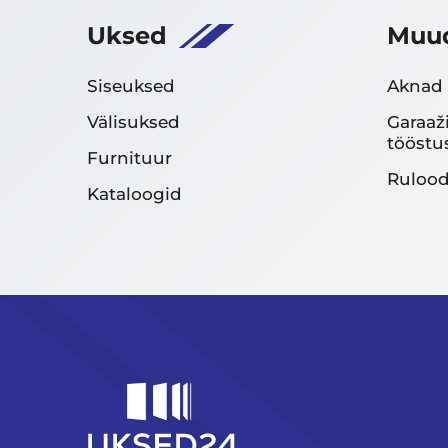
Uksed
Muud
Siseuksed
Aknad
Välisuksed
Garaaž
tööstu
Furnituur
Rulood
Kataloogid