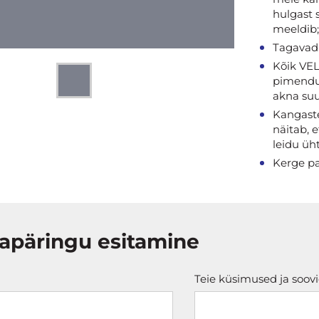
hulgast 
meeldib;
Tagavad 
Kõik VEL
pimendus
akna suu
Kangaste
näitab, e
leidu üh
Kerge pa
apäringu esitamine
Teie küsimused ja soov