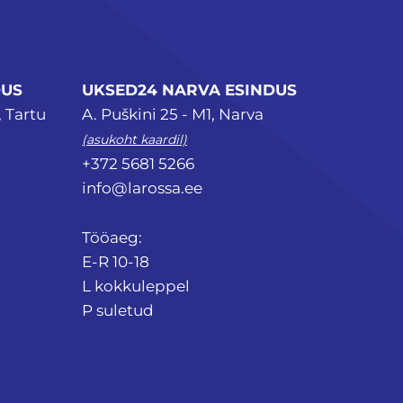
DUS
UKSED24 NARVA ESINDUS
, Tartu
A. Puškini 25 - M1, Narva
(asukoht kaardil)
+372 5681 5266
info@larossa.ee
Tööaeg:
E-R 10-18
L kokkuleppel
P suletud