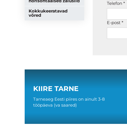
horisontaalsed žalusiid
Telefon *
Kokkukeeratavad
võred
E-post *
KIIRE TARNE
Tarneaeg Eesti piires on ainult 3-8
tööpäeva (va saared)