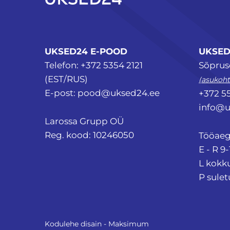
UKSED24 E-POOD
UKSED
Telefon:
+372 5354 2121
Sõpruse
(EST/RUS)
(asukoht
E-post:
pood@uksed24.ee
+372 5
info@u
Larossa Grupp OÜ
Reg. kood: 10246050
Tööaeg
E - R 9-
L kokk
P sule
Kodulehe disain - Maksimum