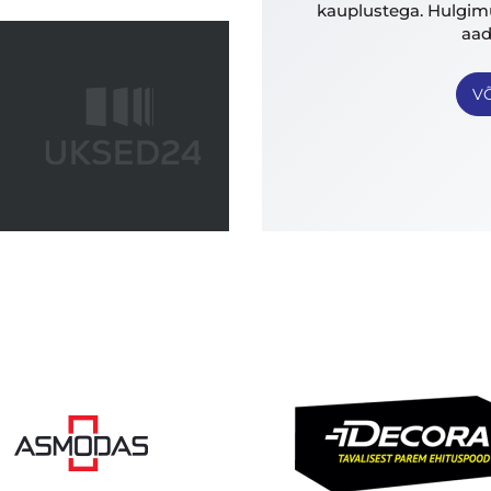
kauplustega. Hulgimü
aad
V