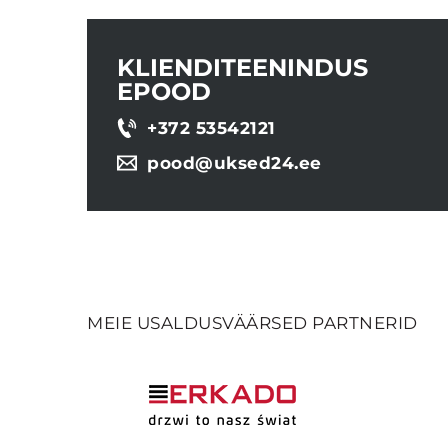
KLIENDITEENINDUS
EPOOD
+372 53542121
pood@uksed24.ee
MEIE USALDUSVÄÄRSED PARTNERID