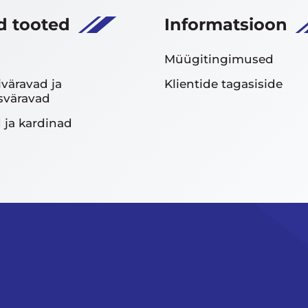
 tooted
Informatsioon
Müügitingimused
iväravad ja
Klientide tagasiside
sväravad
 ja kardinad