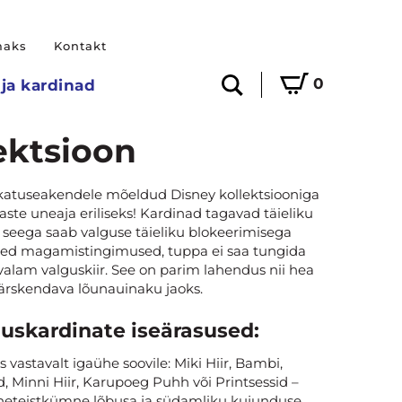
maks
Kontakt
0
ja kardinad
lektsioon
katuseakendele mõeldud Disney kollektsiooniga
te uneaja eriliseks! Kardinad tagavad täieliku
seega saab valguse täieliku blokeerimisega
sed magamistingimused, tuppa ei saa tungida
valam valguskiir. See on parim lahendus nii hea
ärskendava lõunauinaku jaoks.
skardinate iseärasused:
 vastavalt igaühe soovile: Miki Hiir, Bambi,
, Minni Hiir, Karupoeg Puhh või Printsessid –
heteistkümne lõbusa ja südamliku kujunduse