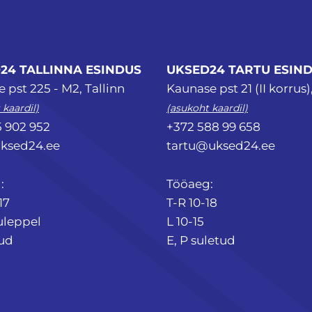
24 TALLINNA ESINDUS
UKSED24 TARTU ESIN
 pst 225 - M2, Tallinn
Kaunase pst 21 (II korrus)
 kaardil)
(asukoht kaardil)
5 902 952
+372 588 99 658
ksed24.ee
tartu@uksed24.ee
:
Tööaeg:
17
T-R 10-18
uleppel
L 10-15
tud
E, P suletud