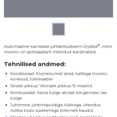
®
Automaatne karniiside juhtsiinisüsteem Glydea
, mille
mootor on spetsiaalselt mõeldud kardinatele.
Tehnilised andmed:
Koostisosad: Alumiiniumist siinid, kattega mootor,
konksud, toitekaabel
Siinide pikkus: Võimalik pikkus 15 meetrit
Kinnitusviisid: Seina külge aknast kõrgemale; lae
külge.
Juhtimine: juhtimispuldiga; klahviga; ühendus
nutika kodu süsteemiga (interneti kaudu)