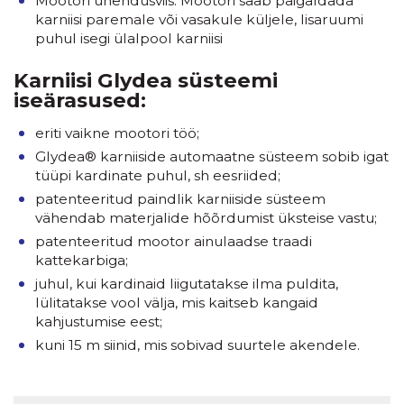
Mootori ühendusviis: Mootori saab paigaldada
karniisi paremale või vasakule küljele, lisaruumi
puhul isegi ülalpool karniisi
Karniisi Glydea süsteemi
iseärasused:
eriti vaikne mootori töö;
Glydea® karniiside automaatne süsteem sobib igat
tüüpi kardinate puhul, sh eesriided;
patenteeritud paindlik karniiside süsteem
vähendab materjalide hõõrdumist üksteise vastu;
patenteeritud mootor ainulaadse traadi
kattekarbiga;
juhul, kui kardinaid liigutatakse ilma puldita,
lülitatakse vool välja, mis kaitseb kangaid
kahjustumise eest;
kuni 15 m siinid, mis sobivad suurtele akendele.