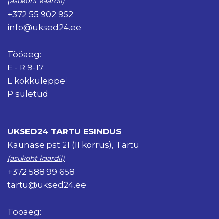
(asukoht kaardil)
+372 55 902 952
info@uksed24.ee
Tööaeg:
E - R 9-17
L kokkuleppel
P suletud
UKSED24 TARTU ESINDUS
Kaunase pst 21 (II korrus), Tartu
(asukoht kaardil)
+372 588 99 658
tartu@uksed24.ee
Tööaeg: