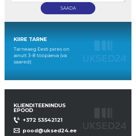
KIIRE TARNE
Tarneaeg Eesti piires on
ainult 3-8 tööpäeva (va
saared)
KLIENDITEENINDUS
EPOOD
+372 53542121
pood@uksed24.ee