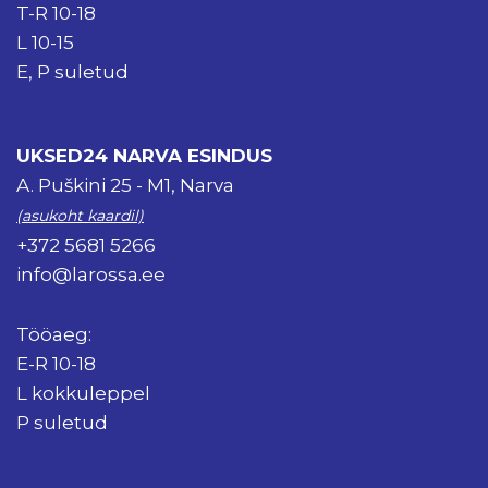
T-R 10-18
L 10-15
E, P suletud
UKSED24 NARVA ESINDUS
A. Puškini 25 - M1, Narva
(asukoht kaardil)
+372 5681 5266
info@larossa.ee
Tööaeg:
E-R 10-18
L kokkuleppel
P suletud