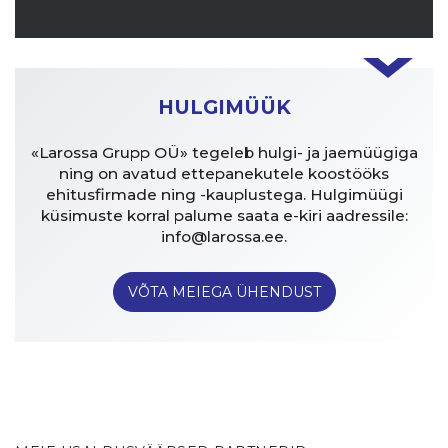
HULGIMÜÜK
«Larossa Grupp OÜ» tegeleb hulgi- ja jaemüügiga
ning on avatud ettepanekutele koostööks
ehitusfirmade ning -kauplustega. Hulgimüügi
küsimuste korral palume saata e-kiri aadressile:
info@larossa.ee.
VÕTA MEIEGA ÜHENDUST