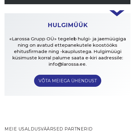
HULGIMÜÜK
«Larossa Grupp OÜ» tegeleb hulgi- ja jaemüügiga
ning on avatud ettepanekutele koostööks
ehitusfirmade ning -kauplustega. Hulgimüügi
küsimuste korral palume saata e-kiri aadressile:
info@larossa.ee.
VÕTA MEIEGA ÜHENDUST
MEIE USALDUSVÄÄRSED PARTNERID