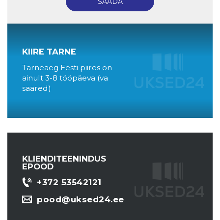
KIIRE TARNE
Tarneaeg Eesti piires on
ainult 3-8 tööpäeva (va
saared)
KLIENDITEENINDUS
EPOOD
+372 53542121
pood@uksed24.ee