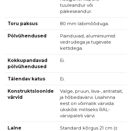
tuuleandur või
päikeseandur.
Toru paksus
80 mm läbimõõduga.
Põlvühendused
Painduvad, alumiiniumist
vedrudega ja tugevate
kettidega.
Kokkupandavad
Ei.
põlvühendused
Täiendav katus
Ei.
Konstruktsioonide
Valge, pruun, liiva-, antratsiit,
värvid
ja hõbedavärvi. Lisahinna
eest on võimalik värvida
ükskõik milliseks RAL-
värvipaleti värvi.
Laine
Standard kõrgus 21 cm (±