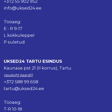
+372 55 902 952
info@uksed24.ee
Tööaeg:
E - R 9-17
L kokkuleppel
P suletud
UKSED24 TARTU ESINDUS
Kaunase pst 21 (II korrus), Tartu
(asukoht kaardil)
+372 588 99 658
tartu@uksed24.ee
Tööaeg:
T-R 10-18