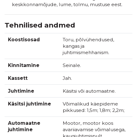
keskkonnamõjude, lume, tolmu, mustuse eest.
Tehnilised andmed
Koostisosad
Toru, põlvühendused,
kangas ja
juhtimismehhanism.
Kinnitamine
Seinale.
Kassett
Jah.
Juhtimine
Käsitsi või automaatne.
Käsitsi juhtimine
Võimalikud käepideme
pikkused: 1,5m; 1,8m; 2,2m;
Automaatne
Mootor, mootor koos
juhtimine
avariiavamise võimalusega,
kaugjuhtimispult,