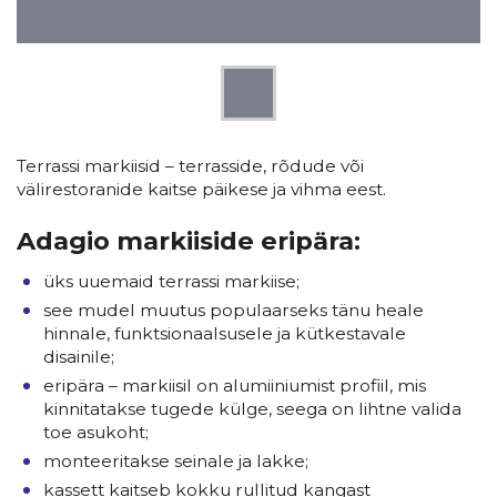
Terrassi markiisid – terrasside, rõdude või
välirestoranide kaitse päikese ja vihma eest.
Adagio markiiside eripära:
üks uuemaid terrassi markiise;
see mudel muutus populaarseks tänu heale
hinnale, funktsionaalsusele ja kütkestavale
disainile;
eripära – markiisil on alumiiniumist profiil, mis
kinnitatakse tugede külge, seega on lihtne valida
toe asukoht;
monteeritakse seinale ja lakke;
kassett kaitseb kokku rullitud kangast