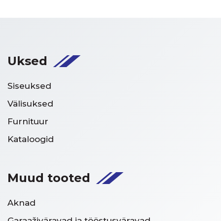
Uksed
Siseuksed
Välisuksed
Furnituur
Kataloogid
Muud tooted
Aknad
Garaaživäravad ja tööstusväravad