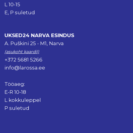
L 10-15
E, P suletud
UKSED24 NARVA ESINDUS
A. Puškini 25 - M1, Narva
(asukoht kaardil)
+372 5681 5266
info@larossa.ee
Tööaeg:
E-R 10-18
L kokkuleppel
P suletud