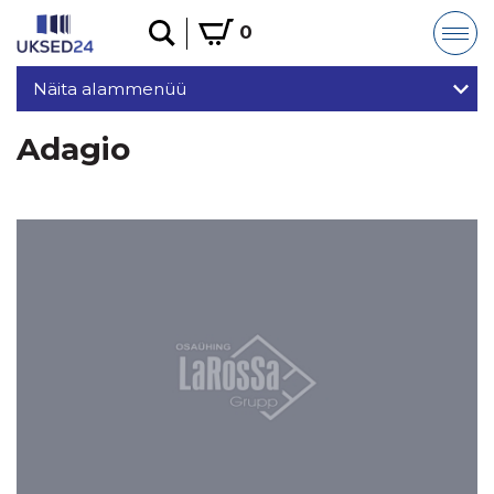
0
Näita alammenüü
Adagio